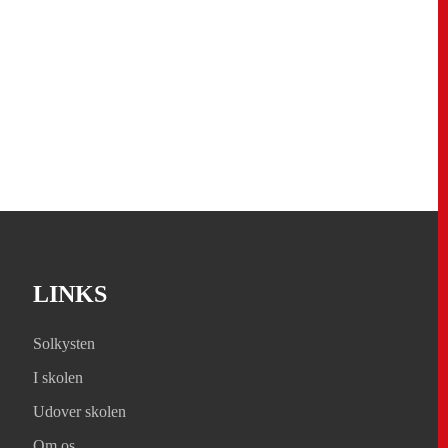
LINKS
Solkysten
I skolen
Udover skolen
Om os