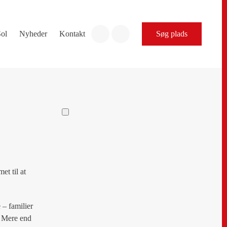
Sol
Nyheder
Kontakt
Søg plads
et til at
 – familier
. Mere end