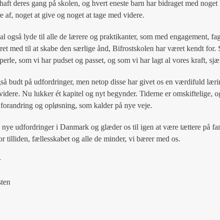
haft deres gang på skolen, og hvert eneste barn har bidraget med noget h
e af, noget at give og noget at tage med videre.
kal også lyde til alle de lærere og praktikanter, som med engagement, fa
et med til at skabe den særlige ånd, Bifrostskolen har været kendt for.
 perle, som vi har pudset og passet, og som vi har lagt al vores kraft, sjæl
så budt på udfordringer, men netop disse har givet os en værdifuld læri
videre. Nu lukker ét kapitel og nyt begynder. Tiderne er omskiftelige, o
forandring og opløsning, som kalder på nye veje.
il nye udfordringer i Danmark og glæder os til igen at være tættere på fa
r tilliden, fællesskabet og alle de minder, vi bærer med os.
r
ten