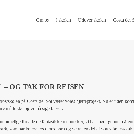
Om os
I skolen
Udover skolen
Costa del 
 – OG TAK FOR REJSEN
ifrostskolen på Costa del Sol været vores hjerteprojekt. Nu er tiden komm
re må lukke og vi må sige farvel.
knemmelige for alle de fantastiske mennesker, vi har mødt gennem årene
ark, som har betroet os deres børn og været en del af vores fællesskab