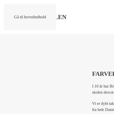
Gå til hovedindhold
FARVEL
I 10 år har B
skolen desvær
Vi er dybt ta
fra hele Danm