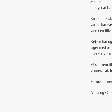
300 børn har 
– noget at lær
En stor tak s
varme har vær
været en lille
Rejsen har og
tager med os 
mærker vi en 
Vi ser frem t
venner. Tak fo
Varme hilsne
Anna og Cars