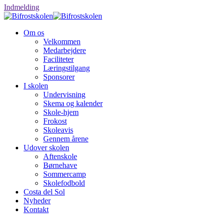
Indmelding
Om os
Velkommen
Medarbejdere
Faciliteter
Læringstilgang
Sponsorer
I skolen
Undervisning
Skema og kalender
Skole-hjem
Frokost
Skoleavis
Gennem årene
Udover skolen
Aftenskole
Børnehave
Sommercamp
Skolefodbold
Costa del Sol
Nyheder
Kontakt