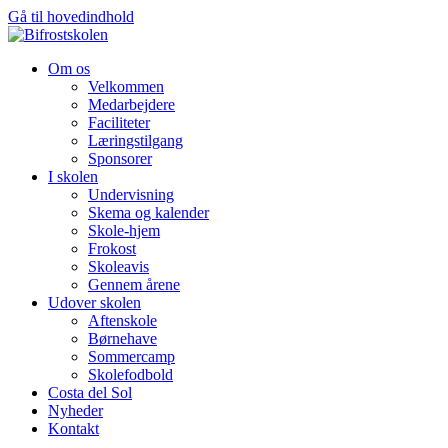
Gå til hovedindhold
Om os
Velkommen
Medarbejdere
Faciliteter
Læringstilgang
Sponsorer
I skolen
Undervisning
Skema og kalender
Skole-hjem
Frokost
Skoleavis
Gennem årene
Udover skolen
Aftenskole
Børnehave
Sommercamp
Skolefodbold
Costa del Sol
Nyheder
Kontakt