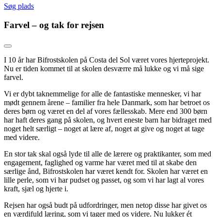
Søg plads
Farvel – og tak for rejsen
I 10 år har Bifrostskolen på Costa del Sol været vores hjerteprojekt.
Nu er tiden kommet til at skolen desværre må lukke og vi må sige
farvel.
Vi er dybt taknemmelige for alle de fantastiske mennesker, vi har
mødt gennem årene – familier fra hele Danmark, som har betroet os
deres børn og været en del af vores fællesskab. Mere end 300 børn
har haft deres gang på skolen, og hvert eneste barn har bidraget med
noget helt særligt – noget at lære af, noget at give og noget at tage
med videre.
En stor tak skal også lyde til alle de lærere og praktikanter, som med
engagement, faglighed og varme har været med til at skabe den
særlige ånd, Bifrostskolen har været kendt for. Skolen har været en
lille perle, som vi har pudset og passet, og som vi har lagt al vores
kraft, sjæl og hjerte i.
Rejsen har også budt på udfordringer, men netop disse har givet os
en værdifuld læring, som vi tager med os videre. Nu lukker ét