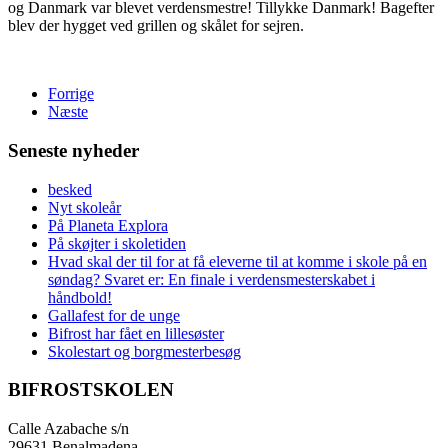
og Danmark var blevet verdensmestre! Tillykke Danmark! Bagefter
blev der hygget ved grillen og skålet for sejren.
Forrige
Næste
Seneste nyheder
besked
Nyt skoleår
På Planeta Explora
På skøjter i skoletiden
Hvad skal der til for at få eleverne til at komme i skole på en
søndag? Svaret er: En finale i verdensmesterskabet i
håndbold!
Gallafest for de unge
Bifrost har fået en lillesøster
Skolestart og borgmesterbesøg
BIFROSTSKOLEN
Calle Azabache s/n
29631 Benalmadena