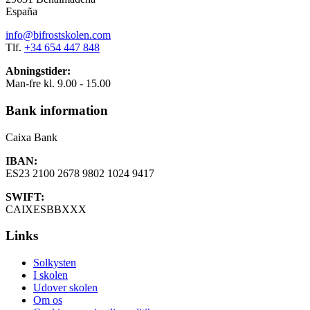
España
info@bifrostskolen.com
Tlf.
+34 654 447 848
Abningstider:
Man-fre kl. 9.00 - 15.00
Bank information
Caixa Bank
IBAN:
ES23 2100 2678 9802 1024 9417
SWIFT:
CAIXESBBXXX
Links
Solkysten
I skolen
Udover skolen
Om os