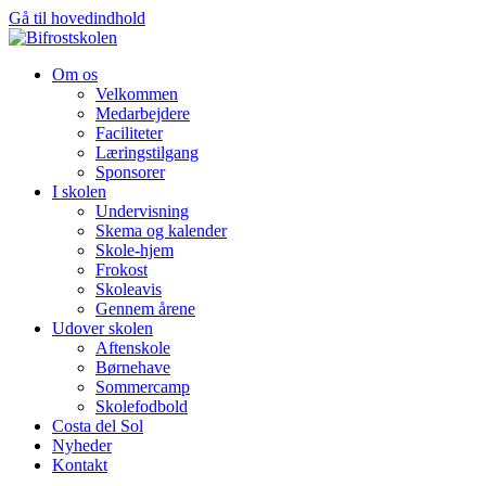
Gå til hovedindhold
Om os
Velkommen
Medarbejdere
Faciliteter
Læringstilgang
Sponsorer
I skolen
Undervisning
Skema og kalender
Skole-hjem
Frokost
Skoleavis
Gennem årene
Udover skolen
Aftenskole
Børnehave
Sommercamp
Skolefodbold
Costa del Sol
Nyheder
Kontakt