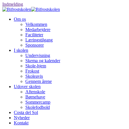
Indmelding
Om os
Velkommen
Medarbejdere
Faciliteter
Læringstilgang
Sponsorer
I skolen
Undervisning
Skema og kalender
Skole-hjem
Frokost
Skoleavis
Gennem årene
Udover skolen
Aftenskole
Børnehave
Sommercamp
Skolefodbold
Costa del Sol
Nyheder
Kontakt