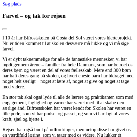
Søg plads
Farvel – og tak for rejsen
I 10 år har Bifrostskolen på Costa del Sol været vores hjerteprojekt.
Nu er tiden kommet til at skolen desværre må lukke og vi må sige
farvel.
Vi er dybt taknemmelige for alle de fantastiske mennesker, vi har
mødt gennem årene – familier fra hele Danmark, som har betroet os
deres børn og været en del af vores fællesskab. Mere end 300 børn
har haft deres gang på skolen, og hvert eneste barn har bidraget med
noget helt særligt – noget at lære af, noget at give og noget at tage
med videre.
En stor tak skal også lyde til alle de lærere og praktikanter, som med
engagement, faglighed og varme har været med til at skabe den
særlige ånd, Bifrostskolen har været kendt for. Skolen har været en
lille perle, som vi har pudset og passet, og som vi har lagt al vores
kraft, sjæl og hjerte i.
Rejsen har også budt på udfordringer, men netop disse har givet os
en værdifuld læring, som vi tager med os videre. Nu lukker ét